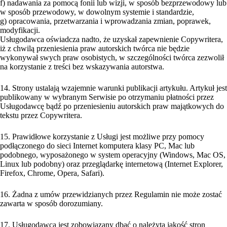
f) nadawania za pomocą fonii lub wizji, w sposób bezprzewodowy lub
w sposób przewodowy, w dowolnym systemie i standardzie,
g) opracowania, przetwarzania i wprowadzania zmian, poprawek,
modyfikacji.
Usługodawca oświadcza nadto, że uzyskał zapewnienie Copywritera,
iż z chwilą przeniesienia praw autorskich twórca nie będzie
wykonywał swych praw osobistych, w szczególności twórca zezwolił
na korzystanie z treści bez wskazywania autorstwa.
14. Strony ustalają wzajemnie warunki publikacji artykułu. Artykuł jest
publikowany w wybranym Serwisie po otrzymaniu płatności przez
Usługodawcę bądź po przeniesieniu autorskich praw majątkowych do
tekstu przez Copywritera.
15. Prawidłowe korzystanie z Usługi jest możliwe przy pomocy
podłączonego do sieci Internet komputera klasy PC, Mac lub
podobnego, wyposażonego w system operacyjny (Windows, Mac OS,
Linux lub podobny) oraz przeglądarkę internetową (Internet Explorer,
Firefox, Chrome, Opera, Safari).
16. Żadna z umów przewidzianych przez Regulamin nie może zostać
zawarta w sposób dorozumiany.
17. Usługodawca jest zobowiązany dbać o należytą jakość stron