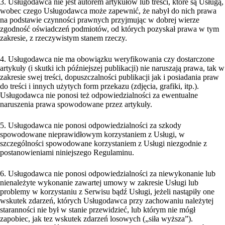
3. Usługodawca nie jest autorem artykułów lub treści, które są Usługą,
wobec czego Usługodawca może zapewnić, że nabył do nich prawa
na podstawie czynności prawnych przyjmując w dobrej wierze
zgodność oświadczeń podmiotów, od których pozyskał prawa w tym
zakresie, z rzeczywistym stanem rzeczy.
4. Usługodawca nie ma obowiązku weryfikowania czy dostarczone
artykuły (i skutki ich późniejszej publikacji) nie naruszają prawa, tak w
zakresie swej treści, dopuszczalności publikacji jak i posiadania praw
do treści i innych użytych form przekazu (zdjęcia, grafiki, itp.).
Usługodawca nie ponosi też odpowiedzialności za ewentualne
naruszenia prawa spowodowane przez artykuły.
5. Usługodawca nie ponosi odpowiedzialności za szkody
spowodowane nieprawidłowym korzystaniem z Usługi, w
szczególności spowodowane korzystaniem z Usługi niezgodnie z
postanowieniami niniejszego Regulaminu.
6. Usługodawca nie ponosi odpowiedzialności za niewykonanie lub
nienależyte wykonanie zawartej umowy w zakresie Usługi lub
problemy w korzystaniu z Serwisu bądź Usługi, jeżeli nastąpiły one
wskutek zdarzeń, których Usługodawca przy zachowaniu należytej
staranności nie był w stanie przewidzieć, lub którym nie mógł
zapobiec, jak tez wskutek zdarzeń losowych („siła wyższa”).