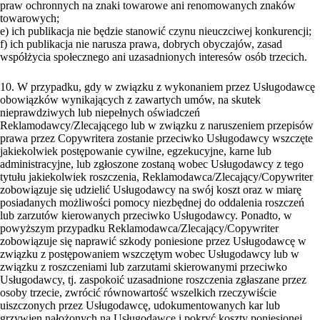
praw ochronnych na znaki towarowe ani renomowanych znaków
towarowych;
e) ich publikacja nie będzie stanowić czynu nieuczciwej konkurencji;
f) ich publikacja nie narusza prawa, dobrych obyczajów, zasad
współżycia społecznego ani uzasadnionych interesów osób trzecich.
10. W przypadku, gdy w związku z wykonaniem przez Usługodawcę
obowiązków wynikających z zawartych umów, na skutek
nieprawdziwych lub niepełnych oświadczeń
Reklamodawcy/Zlecającego lub w związku z naruszeniem przepisów
prawa przez Copywritera zostanie przeciwko Usługodawcy wszczęte
jakiekolwiek postępowanie cywilne, egzekucyjne, karne lub
administracyjne, lub zgłoszone zostaną wobec Usługodawcy z tego
tytułu jakiekolwiek roszczenia, Reklamodawca/Zlecający/Copywriter
zobowiązuje się udzielić Usługodawcy na swój koszt oraz w miarę
posiadanych możliwości pomocy niezbędnej do oddalenia roszczeń
lub zarzutów kierowanych przeciwko Usługodawcy. Ponadto, w
powyższym przypadku Reklamodawca/Zlecający/Copywriter
zobowiązuje się naprawić szkody poniesione przez Usługodawcę w
związku z postępowaniem wszczętym wobec Usługodawcy lub w
związku z roszczeniami lub zarzutami skierowanymi przeciwko
Usługodawcy, tj. zaspokoić uzasadnione roszczenia zgłaszane przez
osoby trzecie, zwrócić równowartość wszelkich rzeczywiście
uiszczonych przez Usługodawcę, udokumentowanych kar lub
grzywien nałożonych na Usługodawcę i pokryć koszty poniesionej