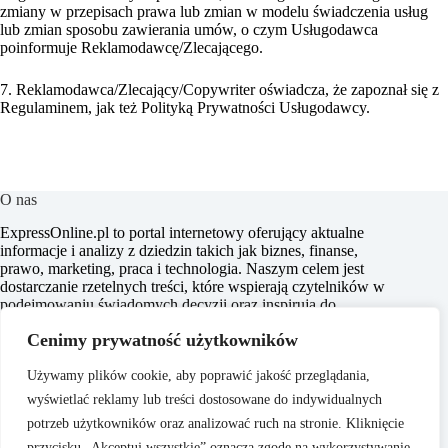
zmiany w przepisach prawa lub zmian w modelu świadczenia usług
lub zmian sposobu zawierania umów, o czym Usługodawca
poinformuje Reklamodawcę/Zlecającego.
7. Reklamodawca/Zlecający/Copywriter oświadcza, że zapoznał się z
Regulaminem, jak też Polityką Prywatności Usługodawcy.
O nas
ExpressOnline.pl to portal internetowy oferujący aktualne
informacje i analizy z dziedzin takich jak biznes, finanse,
prawo, marketing, praca i technologia. Naszym celem jest
dostarczanie rzetelnych treści, które wspierają czytelników w
podejmowaniu świadomych decyzji oraz inspirują do
działania. Dbamy o to, aby nasze artykuły były zrozumiałe i
Cenimy prywatność użytkowników
dostępne dla każdego, niezależnie od poziomu wiedzy w
danym zakresie.
Używamy plików cookie, aby poprawić jakość przeglądania,
wyświetlać reklamy lub treści dostosowane do indywidualnych
potrzeb użytkowników oraz analizować ruch na stronie. Kliknięcie
przycisku „Akceptuj wszystkie” oznacza zgodę na wykorzystywanie