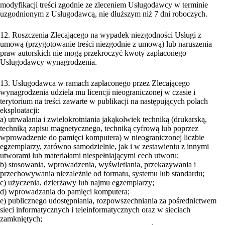
modyfikacji treści zgodnie ze zleceniem Usługodawcy w terminie
uzgodnionym z Usługodawcą, nie dłuższym niż 7 dni roboczych.
12. Roszczenia Zlecającego na wypadek niezgodności Usługi z
umową (przygotowanie treści niezgodnie z umową) lub naruszenia
praw autorskich nie mogą przekroczyć kwoty zapłaconego
Usługodawcy wynagrodzenia.
13. Usługodawca w ramach zapłaconego przez Zlecającego
wynagrodzenia udziela mu licencji nieograniczonej w czasie i
terytorium na treści zawarte w publikacji na następujących polach
eksploatacji:
a) utrwalania i zwielokrotniania jakąkolwiek techniką (drukarską,
techniką zapisu magnetycznego, techniką cyfrową lub poprzez
wprowadzenie do pamięci komputera) w nieograniczonej liczbie
egzemplarzy, zarówno samodzielnie, jak i w zestawieniu z innymi
utworami lub materiałami niespełniającymi cech utworu;
b) stosowania, wprowadzenia, wyświetlania, przekazywania i
przechowywania niezależnie od formatu, systemu lub standardu;
c) użyczenia, dzierżawy lub najmu egzemplarzy;
d) wprowadzania do pamięci komputera;
e) publicznego udostępniania, rozpowszechniania za pośrednictwem
sieci informatycznych i teleinformatycznych oraz w sieciach
zamkniętych;