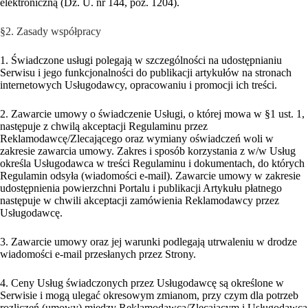
elektroniczną (Dz. U. nr 144, poz. 1204).
§2. Zasady współpracy
1. Świadczone usługi polegają w szczególności na udostępnianiu
Serwisu i jego funkcjonalności do publikacji artykułów na stronach
internetowych Usługodawcy, opracowaniu i promocji ich treści.
2. Zawarcie umowy o świadczenie Usługi, o której mowa w §1 ust. 1,
następuje z chwilą akceptacji Regulaminu przez
Reklamodawcę/Zlecającego oraz wymiany oświadczeń woli w
zakresie zawarcia umowy. Zakres i sposób korzystania z w/w Usług
określa Usługodawca w treści Regulaminu i dokumentach, do których
Regulamin odsyła (wiadomości e-mail). Zawarcie umowy w zakresie
udostępnienia powierzchni Portalu i publikacji Artykułu płatnego
następuje w chwili akceptacji zamówienia Reklamodawcy przez
Usługodawcę.
3. Zawarcie umowy oraz jej warunki podlegają utrwaleniu w drodze
wiadomości e-mail przesłanych przez Strony.
4. Ceny Usług świadczonych przez Usługodawcę są określone w
Serwisie i mogą ulegać okresowym zmianom, przy czym dla potrzeb
rozliczeń (umowy) między Reklamodawcą/Zlecającym i Usługodawcą