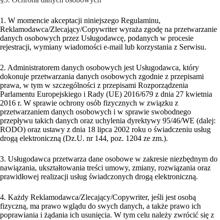
1. W momencie akceptacji niniejszego Regulaminu,
Reklamodawca/Zlecający/Copywriter wyraża zgodę na przetwarzanie
danych osobowych przez Usługodawcę, podanych w procesie
rejestracji, wymiany wiadomości e-mail lub korzystania z Serwisu.
2. Administratorem danych osobowych jest Usługodawca, który
dokonuje przetwarzania danych osobowych zgodnie z przepisami
prawa, w tym w szczególności z przepisami Rozporządzenia
Parlamentu Europejskiego i Rady (UE) 2016/679 z dnia 27 kwietnia
2016 r. W sprawie ochrony osób fizycznych w związku z
przetwarzaniem danych osobowych i w sprawie swobodnego
przepływu takich danych oraz uchylenia dyrektywy 95/46/WE (dalej:
RODO) oraz ustawy z dnia 18 lipca 2002 roku o świadczeniu usług
drogą elektroniczną (Dz.U. nr 144, poz. 1204 ze zm.).
3. Usługodawca przetwarza dane osobowe w zakresie niezbędnym do
nawiązania, ukształtowania treści umowy, zmiany, rozwiązania oraz
prawidłowej realizacji usług świadczonych drogą elektroniczną.
4. Każdy Reklamodawca/Zlecający/Copywriter, jeśli jest osobą
fizyczną, ma prawo wglądu do swych danych, a także prawo ich
poprawiania i żądania ich usunięcia. W tym celu należy zwrócić się z