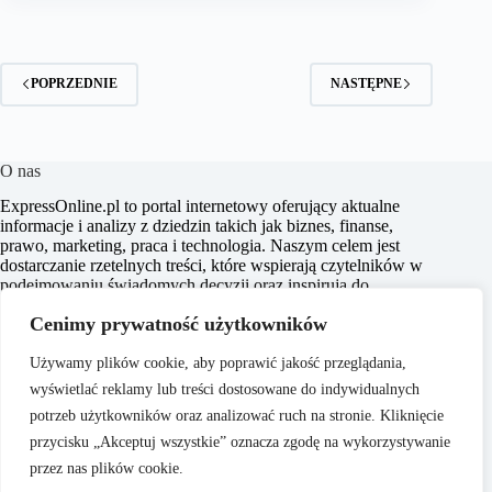
POPRZEDNIE
NASTĘPNE
O nas
ExpressOnline.pl to portal internetowy oferujący aktualne
informacje i analizy z dziedzin takich jak biznes, finanse,
prawo, marketing, praca i technologia. Naszym celem jest
dostarczanie rzetelnych treści, które wspierają czytelników w
podejmowaniu świadomych decyzji oraz inspirują do
działania. Dbamy o to, aby nasze artykuły były zrozumiałe i
Cenimy prywatność użytkowników
dostępne dla każdego, niezależnie od poziomu wiedzy w
danym zakresie.
Używamy plików cookie, aby poprawić jakość przeglądania,
wyświetlać reklamy lub treści dostosowane do indywidualnych
potrzeb użytkowników oraz analizować ruch na stronie. Kliknięcie
przycisku „Akceptuj wszystkie” oznacza zgodę na wykorzystywanie
przez nas plików cookie.