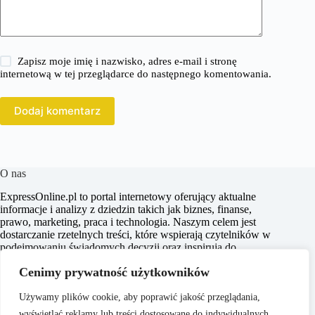
Zapisz moje imię i nazwisko, adres e-mail i stronę
internetową w tej przeglądarce do następnego komentowania.
Dodaj komentarz
O nas
ExpressOnline.pl to portal internetowy oferujący aktualne
informacje i analizy z dziedzin takich jak biznes, finanse,
prawo, marketing, praca i technologia. Naszym celem jest
dostarczanie rzetelnych treści, które wspierają czytelników w
podejmowaniu świadomych decyzji oraz inspirują do
działania. Dbamy o to, aby nasze artykuły były zrozumiałe i
Cenimy prywatność użytkowników
dostępne dla każdego, niezależnie od poziomu wiedzy w
danym zakresie.
Używamy plików cookie, aby poprawić jakość przeglądania,
wyświetlać reklamy lub treści dostosowane do indywidualnych