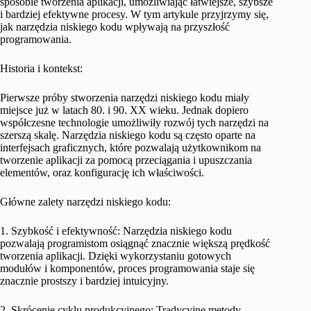
sposobie tworzenia aplikacji, umożliwiając łatwiejsze, szybsze
i bardziej efektywne procesy. W tym artykule przyjrzymy się,
jak narzędzia niskiego kodu wpływają na przyszłość
programowania.
Historia i kontekst:
Pierwsze próby stworzenia narzędzi niskiego kodu miały
miejsce już w latach 80. i 90. XX wieku. Jednak dopiero
współczesne technologie umożliwiły rozwój tych narzędzi na
szerszą skalę. Narzędzia niskiego kodu są często oparte na
interfejsach graficznych, które pozwalają użytkownikom na
tworzenie aplikacji za pomocą przeciągania i upuszczania
elementów, oraz konfigurację ich właściwości.
Główne zalety narzędzi niskiego kodu:
1. Szybkość i efektywność: Narzędzia niskiego kodu
pozwalają programistom osiągnąć znacznie większą prędkość
tworzenia aplikacji. Dzięki wykorzystaniu gotowych
modułów i komponentów, proces programowania staje się
znacznie prostszy i bardziej intuicyjny.
2. Skrócenie cyklu produkcyjnego: Tradycyjne metody