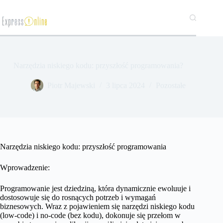
Przejdź
do
treści
Narzędzia niskiego kodu: przyszłość programowania?
​Piotr Majewski
3 lipca 2024
Pozostałe
Narzędzia niskiego kodu: przyszłość programowania
Wprowadzenie:
Programowanie jest dziedziną, która dynamicznie ewoluuje i
dostosowuje się do rosnących potrzeb i wymagań
biznesowych. Wraz z pojawieniem się narzędzi niskiego kodu
(low-code) i no-code (bez kodu), dokonuje się przełom w