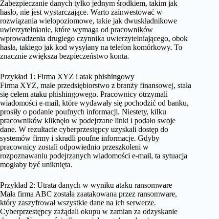
Zabezpieczanie danych tylko jednym środkiem, takim jak
hasło, nie jest wystarczające. Warto zainwestować w
rozwiązania wielopoziomowe, takie jak dwuskładnikowe
uwierzytelnianie, które wymaga od pracowników
wprowadzenia drugiego czynnika uwierzytelniającego, obok
hasła, takiego jak kod wysyłany na telefon komórkowy. To
znacznie zwiększa bezpieczeństwo konta.
Przykład 1: Firma XYZ i atak phishingowy
Firma XYZ, małe przedsiębiorstwo z branży finansowej, stała
się celem ataku phishingowego. Pracownicy otrzymali
wiadomości e-mail, które wydawały się pochodzić od banku,
prosiły o podanie poufnych informacji. Niestety, kilku
pracowników kliknęło w podejrzane linki i podało swoje
dane. W rezultacie cyberprzestępcy uzyskali dostęp do
systemów firmy i skradli poufne informacje. Gdyby
pracownicy zostali odpowiednio przeszkoleni w
rozpoznawaniu podejrzanych wiadomości e-mail, ta sytuacja
mogłaby być uniknięta.
Przykład 2: Utrata danych w wyniku ataku ransomware
Mała firma ABC została zaatakowana przez ransomware,
który zaszyfrował wszystkie dane na ich serwerze.
Cyberprzestępcy zażądali okupu w zamian za odzyskanie