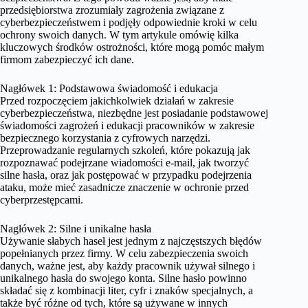
przedsiębiorstwa zrozumiały zagrożenia związane z
cyberbezpieczeństwem i podjęły odpowiednie kroki w celu
ochrony swoich danych. W tym artykule omówię kilka
kluczowych środków ostrożności, które mogą pomóc małym
firmom zabezpieczyć ich dane.
Nagłówek 1: Podstawowa świadomość i edukacja
Przed rozpoczęciem jakichkolwiek działań w zakresie
cyberbezpieczeństwa, niezbędne jest posiadanie podstawowej
świadomości zagrożeń i edukacji pracowników w zakresie
bezpiecznego korzystania z cyfrowych narzędzi.
Przeprowadzanie regularnych szkoleń, które pokazują jak
rozpoznawać podejrzane wiadomości e-mail, jak tworzyć
silne hasła, oraz jak postępować w przypadku podejrzenia
ataku, może mieć zasadnicze znaczenie w ochronie przed
cyberprzestępcami.
Nagłówek 2: Silne i unikalne hasła
Używanie słabych haseł jest jednym z najczęstszych błędów
popełnianych przez firmy. W celu zabezpieczenia swoich
danych, ważne jest, aby każdy pracownik używał silnego i
unikalnego hasła do swojego konta. Silne hasło powinno
składać się z kombinacji liter, cyfr i znaków specjalnych, a
także być różne od tych, które są używane w innych