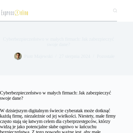
Przejdź
do
treści
Cyberbezpieczeństwo w małych firmach: Jak zabezpieczyć
swoje dane?
​Piotr Majewski
27 sierpnia 2024
Pozostałe
Cyberbezpieczeństwo w małych firmach: Jak zabezpieczyć
swoje dane?
W dzisiejszym digitalnym świecie cyberatak może dotknąć
każdą firmę, niezależnie od jej wielkości. Niestety, małe firmy
często stają się łatwym celem dla cyberprzestępców, którzy
widzą je jako potencjalne słabe ogniwo w łańcuchu
bezpieczeństwa. Z tego powodu ważne jest, aby małe