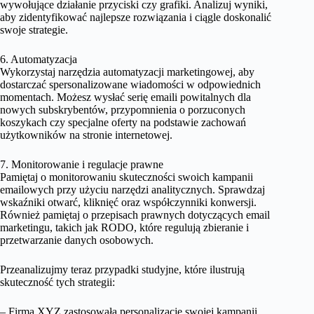
wywołujące działanie przyciski czy grafiki. Analizuj wyniki,
aby zidentyfikować najlepsze rozwiązania i ciągle doskonalić
swoje strategie.
6. Automatyzacja
Wykorzystaj narzędzia automatyzacji marketingowej, aby
dostarczać spersonalizowane wiadomości w odpowiednich
momentach. Możesz wysłać serię emaili powitalnych dla
nowych subskrybentów, przypomnienia o porzuconych
koszykach czy specjalne oferty na podstawie zachowań
użytkowników na stronie internetowej.
7. Monitorowanie i regulacje prawne
Pamiętaj o monitorowaniu skuteczności swoich kampanii
emailowych przy użyciu narzędzi analitycznych. Sprawdzaj
wskaźniki otwarć, kliknięć oraz współczynniki konwersji.
Również pamiętaj o przepisach prawnych dotyczących email
marketingu, takich jak RODO, które regulują zbieranie i
przetwarzanie danych osobowych.
Przeanalizujmy teraz przypadki studyjne, które ilustrują
skuteczność tych strategii:
– Firma XYZ zastosowała personalizację swojej kampanii