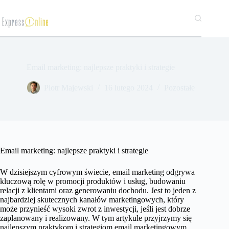
Przejdź
do
treści
Email marketing: najlepsze praktyki i strategie
​Piotr Majewski
16 lutego 2024
Pozostałe
Email marketing: najlepsze praktyki i strategie
W dzisiejszym cyfrowym świecie, email marketing odgrywa
kluczową rolę w promocji produktów i usług, budowaniu
relacji z klientami oraz generowaniu dochodu. Jest to jeden z
najbardziej skutecznych kanałów marketingowych, który
może przynieść wysoki zwrot z inwestycji, jeśli jest dobrze
zaplanowany i realizowany. W tym artykule przyjrzymy się
najlepszym praktykom i strategiom email marketingowym,