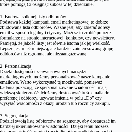
które pomogą Ci osiągnąć sukces w tej dziedzinie.
1. Budowa solidnej listy odbiorców
Podstawa każdej kampanii email marketingowej to dobrze
zbudowana lista odbiorców. Ważne jest, aby zbierać adresy
email w sposób legalny i etyczny. Możesz to zrobić poprzez
formularze na stronie internetowej, konkursy, czy newslettery.
Pamiętaj, że jakość listy jest równie istotna jak jej wielkość.
Lepsze jest mieć mniejszą, ale bardziej zainteresowaną grupę
odbiorców niż ogromną, ale niezaangażowaną.
2. Personalizacja
Dzięki dostępności zaawansowanych narzędzi
marketingowych, możemy personalizować nasze kampanie
emailowe. Warto wykorzystać tę możliwość, ponieważ
badania pokazują, że spersonalizowane wiadomości mają
większą skuteczność. Możemy dostosować treść emaila do
preferencji odbiorcy, używać imienia w polu „Do” czy
wysyłać wiadomości z okazji urodzin lub rocznicy zakupu.
3. Segmęntacja
Podziel swoją listę odbiorców na segmenty, aby dostarczać im
bardziej ukierunkowane wiadomości. Dzięki temu możesz
dostosować treść, ofertę i częstotliwość wysyłki do potrzeb i