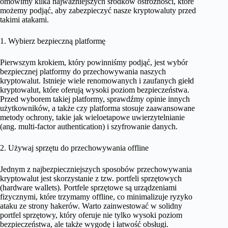
omówimy kilka najważniejszych środków ostrożności, które
możemy podjąć, aby zabezpieczyć nasze kryptowaluty przed
takimi atakami.
1. Wybierz bezpieczną platformę
Pierwszym krokiem, który powinniśmy podjąć, jest wybór
bezpiecznej platformy do przechowywania naszych
kryptowalut. Istnieje wiele renomowanych i zaufanych giełd
kryptowalut, które oferują wysoki poziom bezpieczeństwa.
Przed wyborem takiej platformy, sprawdźmy opinie innych
użytkowników, a także czy platforma stosuje zaawansowane
metody ochrony, takie jak wieloetapowe uwierzytelnianie
(ang. multi-factor authentication) i szyfrowanie danych.
2. Używaj sprzętu do przechowywania offline
Jednym z najbezpieczniejszych sposobów przechowywania
kryptowalut jest skorzystanie z tzw. portfeli sprzętowych
(hardware wallets). Portfele sprzętowe są urządzeniami
fizycznymi, które trzymamy offline, co minimalizuje ryzyko
ataku ze strony hakerów. Warto zainwestować w solidny
portfel sprzętowy, który oferuje nie tylko wysoki poziom
bezpieczeństwa, ale także wygodę i łatwość obsługi.