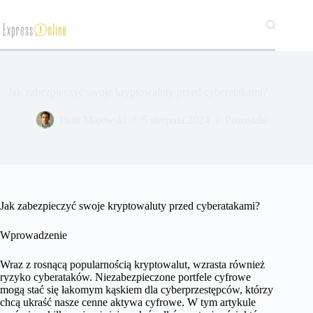
Przejdź
do
treści
Jak zabezpieczyć swoje kryptowaluty przed cyberatakami?
​Piotr Majewski
5 sierpnia 2024
Pozostałe
Jak zabezpieczyć swoje kryptowaluty przed cyberatakami?
Wprowadzenie
Wraz z rosnącą popularnością kryptowalut, wzrasta również
ryzyko cyberataków. Niezabezpieczone portfele cyfrowe
mogą stać się łakomym kąskiem dla cyberprzestępców, którzy
chcą ukraść nasze cenne aktywa cyfrowe. W tym artykule