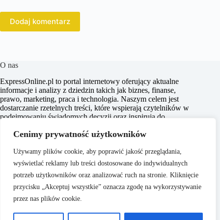
Dodaj komentarz
O nas
ExpressOnline.pl to portal internetowy oferujący aktualne
informacje i analizy z dziedzin takich jak biznes, finanse,
prawo, marketing, praca i technologia. Naszym celem jest
dostarczanie rzetelnych treści, które wspierają czytelników w
podejmowaniu świadomych decyzji oraz inspirują do
działania. Dbamy o to, aby nasze artykuły były zrozumiałe i
Cenimy prywatność użytkowników
dostępne dla każdego, niezależnie od poziomu wiedzy w
danym zakresie.
Używamy plików cookie, aby poprawić jakość przeglądania,
wyświetlać reklamy lub treści dostosowane do indywidualnych
potrzeb użytkowników oraz analizować ruch na stronie. Kliknięcie
przycisku „Akceptuj wszystkie” oznacza zgodę na wykorzystywanie
przez nas plików cookie.
O nas