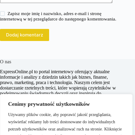
Zapisz moje imię i nazwisko, adres e-mail i stronę
internetową w tej przeglądarce do następnego komentowania.
Dodaj komentarz
O nas
ExpressOnline.pl to portal internetowy oferujący aktualne
informacje i analizy z dziedzin takich jak biznes, finanse,
prawo, marketing, praca i technologia. Naszym celem jest
dostarczanie rzetelnych treści, które wspierają czytelników w
podejmowaniu świadomych decyzji oraz inspirują do
działania. Dbamy o to, aby nasze artykuły były zrozumiałe i
Cenimy prywatność użytkowników
dostępne dla każdego, niezależnie od poziomu wiedzy w
danym zakresie.
Używamy plików cookie, aby poprawić jakość przeglądania,
wyświetlać reklamy lub treści dostosowane do indywidualnych
potrzeb użytkowników oraz analizować ruch na stronie. Kliknięcie