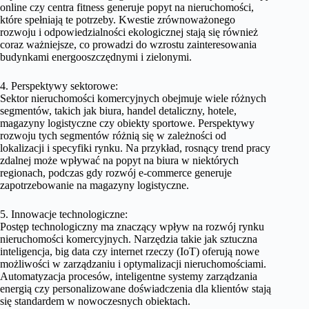
online czy centra fitness generuje popyt na nieruchomości,
które spełniają te potrzeby. Kwestie zrównoważonego
rozwoju i odpowiedzialności ekologicznej stają się również
coraz ważniejsze, co prowadzi do wzrostu zainteresowania
budynkami energooszczędnymi i zielonymi.
4. Perspektywy sektorowe:
Sektor nieruchomości komercyjnych obejmuje wiele różnych
segmentów, takich jak biura, handel detaliczny, hotele,
magazyny logistyczne czy obiekty sportowe. Perspektywy
rozwoju tych segmentów różnią się w zależności od
lokalizacji i specyfiki rynku. Na przykład, rosnący trend pracy
zdalnej może wpływać na popyt na biura w niektórych
regionach, podczas gdy rozwój e-commerce generuje
zapotrzebowanie na magazyny logistyczne.
5. Innowacje technologiczne:
Postęp technologiczny ma znaczący wpływ na rozwój rynku
nieruchomości komercyjnych. Narzędzia takie jak sztuczna
inteligencja, big data czy internet rzeczy (IoT) oferują nowe
możliwości w zarządzaniu i optymalizacji nieruchomościami.
Automatyzacja procesów, inteligentne systemy zarządzania
energią czy personalizowane doświadczenia dla klientów stają
się standardem w nowoczesnych obiektach.