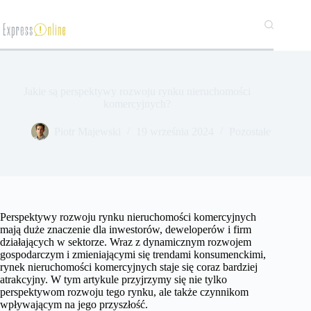
Przejdź
do
treści
Jakie są perspektywy rozwoju rynku nieruchomości
komercyjnych?
​Piotr Majewski
19 września 2024
Pozostałe
Perspektywy rozwoju rynku nieruchomości komercyjnych
mają duże znaczenie dla inwestorów, deweloperów i firm
działających w sektorze. Wraz z dynamicznym rozwojem
gospodarczym i zmieniającymi się trendami konsumenckimi,
rynek nieruchomości komercyjnych staje się coraz bardziej
atrakcyjny. W tym artykule przyjrzymy się nie tylko
perspektywom rozwoju tego rynku, ale także czynnikom
wpływającym na jego przyszłość.