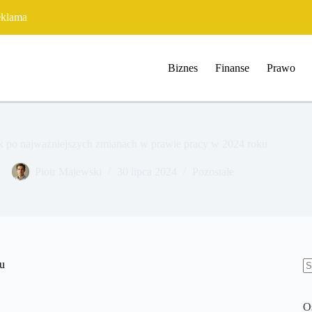
klama
Biznes
Finanse
Prawo
 po najważniejszych zmianach w prawie pracy w 2024 roku
​Piotr Majewski
30 lipca 2024
Pozostałe
u
B
w
O