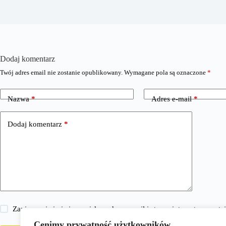
Dodaj komentarz
Twój adres email nie zostanie opublikowany.
Wymagane pola są oznaczone
*
Nazwa
*
Adres e-mail
*
Dodaj komentarz
*
Zapisz moje imię i nazwisko, adres e-mail i stronę internetową w 
Cenimy prywatność użytkowników