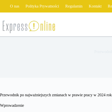
Przejdź
O nas
Polityka Prywatności
Regulamin
Kontakt
Re
do
treści
Przewodnik
Przewodnik po najważniejszych zmianach w prawie pracy w 2024 rok
Wprowadzenie