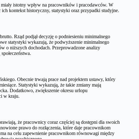
ą miały istotny wpływ na pracowników i pracodawców. W
ich kontekst historyczny, statystyki oraz przypadki studyjne.
brutto. Rząd podjął decyzję o podniesieniu minimalnego
we statystyki wykazują, że podwyższenie minimalnego
w o niższych dochodach. Przeprowadzone analizy
 społeczeństwa.
kiego. Obecnie trwają prace nad projektem ustawy, który
iesiące. Statystyki wykazują, że takie zmiany mają
iecka. Dodatkowo, zwiększenie okresu urlopu
i w kraju.
awiają, że pracownicy coraz częściej są dostępni dla swoich
nowione prawo do rozłączenia, które daje pracownikom
na ma na celu zapewnienie pracownikom równowagi między
drowia psychicznego.