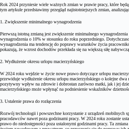
Rok 2024 przyniesie wiele ważnych zmian w prawie pracy, które będ
tym artykule przedstawimy przegląd najistotniejszych zmian, analizując 
1. Zwiększenie minimalnego wynagrodzenia
Pierwszą istotną zmianą jest zwiększenie minimalnego wynagrodzenia 
wynagrodzenia o 10% w stosunku do roku poprzedniego. Dotychczaso
wynagrodzenia ma tendencję do poprawy warunków życia pracownikó
pokazują, że wzrost dochodów przekłada się na większą siłę nabywczą
2. Wydłużenie okresu urlopu macierzyńskiego
W 2024 roku wejdzie w życie nowe prawo dotyczące urlopu macierzyńs
przewiduje wydłużenie okresu urlopu macierzyńskiego o kolejne dwa m
pozytywny wpływ na zdrowie i dobrostan zarówno matki, jak i jej dz
macierzyńskiego może wpłynąć na podniesienie wskaźników dzietnośc
3. Ustalenie prawa do rozłączenia
Rozwój technologii i powszechne korzystanie z urządzeń mobilnych spr
pracodawców nawet poza godzinami pracy. W 2024 roku zostanie usta
prawo do niedostępności poza ustalonymi godzinami pracy. Ta zmia
życiem zawodowym a prywatnym, co przyczynia się do poprawy ich z