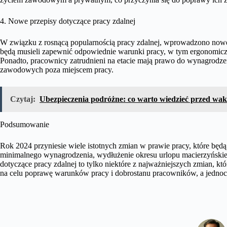
4. Nowe przepisy dotyczące pracy zdalnej
W związku z rosnącą popularnością pracy zdalnej, wprowadzono nowe 
będą musieli zapewnić odpowiednie warunki pracy, w tym ergonomiczn
Ponadto, pracownicy zatrudnieni na etacie mają prawo do wynagrod
zawodowych poza miejscem pracy.
Czytaj:
Ubezpieczenia podróżne: co warto wiedzieć przed wa
Podsumowanie
Rok 2024 przyniesie wiele istotnych zmian w prawie pracy, które b
minimalnego wynagrodzenia, wydłużenie okresu urlopu macierzyńskieg
dotyczące pracy zdalnej to tylko niektóre z najważniejszych zmian, k
na celu poprawę warunków pracy i dobrostanu pracowników, a jednocz