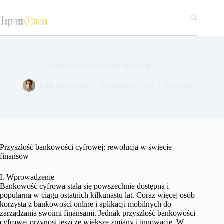
Przejdź
do
treści
Przyszłość bankowości cyfrowej
​Piotr Majewski
26 kwietnia 2024
Pozostałe
Przyszłość bankowości cyfrowej: rewolucja w świecie
finansów
I. Wprowadzenie
Bankowość cyfrowa stała się powszechnie dostępna i
popularna w ciągu ostatnich kilkunastu lat. Coraz więcej osób
korzysta z bankowości online i aplikacji mobilnych do
zarządzania swoimi finansami. Jednak przyszłość bankowości
cyfrowej przynosi jeszcze większe zmiany i innowacje. W