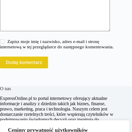
Zapisz moje imię i nazwisko, adres e-mail i stronę
internetową w tej przeglądarce do następnego komentowania.
Dodaj komentarz
O nas
ExpressOnline.pl to portal internetowy oferujący aktualne
informacje i analizy z dziedzin takich jak biznes, finanse,
prawo, marketing, praca i technologia. Naszym celem jest
dostarczanie rzetelnych treści, które wspierają czytelników w
podejmowaniu świadomych decyzji oraz inspirują do
działania. Dbamy o to, aby nasze artykuły były zrozumiałe i
Cenimy prywatność użytkowników
dostępne dla każdego, niezależnie od poziomu wiedzy w