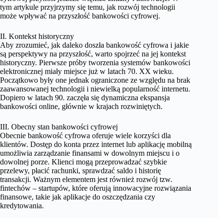
tym artykule przyjrzymy się temu, jak rozwój technologii
może wpływać na przyszłość bankowości cyfrowej.
II. Kontekst historyczny
Aby zrozumieć, jak daleko doszła bankowość cyfrowa i jakie
są perspektywy na przyszłość, warto spojrzeć na jej kontekst
historyczny. Pierwsze próby tworzenia systemów bankowości
elektronicznej miały miejsce już w latach 70. XX wieku.
Początkowo były one jednak ograniczone ze względu na brak
zaawansowanej technologii i niewielką popularność internetu.
Dopiero w latach 90. zaczęła się dynamiczna ekspansja
bankowości online, głównie w krajach rozwiniętych.
III. Obecny stan bankowości cyfrowej
Obecnie bankowość cyfrowa oferuje wiele korzyści dla
klientów. Dostęp do konta przez internet lub aplikację mobilną
umożliwia zarządzanie finansami w dowolnym miejscu i o
dowolnej porze. Klienci mogą przeprowadzać szybkie
przelewy, płacić rachunki, sprawdzać saldo i historię
transakcji. Ważnym elementem jest również rozwój tzw.
fintechów – startupów, które oferują innowacyjne rozwiązania
finansowe, takie jak aplikacje do oszczędzania czy
kredytowania.