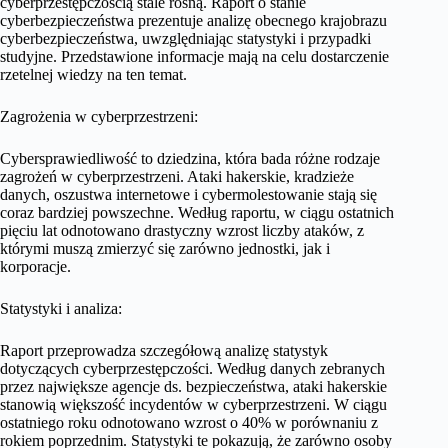
cyberprzestępczością stale rosną. Raport o stanie
cyberbezpieczeństwa prezentuje analizę obecnego krajobrazu
cyberbezpieczeństwa, uwzględniając statystyki i przypadki
studyjne. Przedstawione informacje mają na celu dostarczenie
rzetelnej wiedzy na ten temat.
Zagrożenia w cyberprzestrzeni:
Cybersprawiedliwość to dziedzina, która bada różne rodzaje
zagrożeń w cyberprzestrzeni. Ataki hakerskie, kradzieże
danych, oszustwa internetowe i cybermolestowanie stają się
coraz bardziej powszechne. Według raportu, w ciągu ostatnich
pięciu lat odnotowano drastyczny wzrost liczby ataków, z
którymi muszą zmierzyć się zarówno jednostki, jak i
korporacje.
Statystyki i analiza:
Raport przeprowadza szczegółową analizę statystyk
dotyczących cyberprzestępczości. Według danych zebranych
przez największe agencje ds. bezpieczeństwa, ataki hakerskie
stanowią większość incydentów w cyberprzestrzeni. W ciągu
ostatniego roku odnotowano wzrost o 40% w porównaniu z
rokiem poprzednim. Statystyki te pokazują, że zarówno osoby