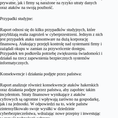
prywatne, jak i firmy są narażone na ryzyko utraty danych
oraz ataków na swoją poufność.
Przypadki studyjne:
Raport odnosi się do kilku przypadków studyjnych, które
przybliżają realia zagrożeń w cyberprzestrzeni. Jednym z nich
jest przypadek ataku ransomware na dużą korporację
finansową. Atakujący przejęli kontrolę nad systemami firmy i
zażądali okupu w zamian za przywrócenie dostępu.
Przypadek ten podkreśla potrzebę zwiększenia świadomości i
działań na rzecz zapewnienia bezpiecznych systemów
informatycznych.
Konsekwencje i działania podjęte przez państwa:
Raport analizuje również konsekwencje ataków hakerskich
oraz działania podjęte przez państwa, aby zapobiec takim
incydentom. Straty finansowe wynikające z ataków
cyfrowych są ogromne i wpływają zarówno na gospodarkę,
jak i na jednostki. W odpowiedzi na to, wiele państw
zintensyfikowało swoje wysiłki w dziedzinie
cyberbezpieczeństwa, wdrażając nowe przepisy i inwestując