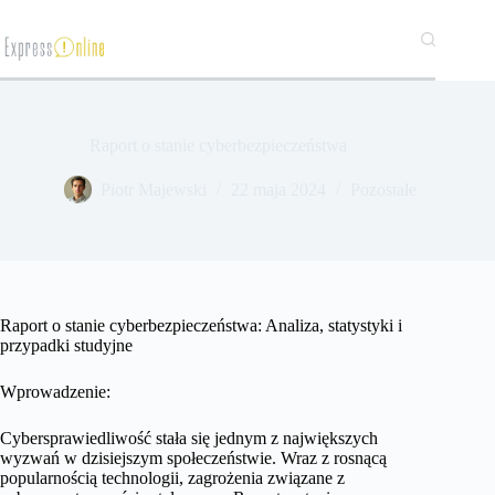
Przejdź
do
treści
Raport o stanie cyberbezpieczeństwa
​Piotr Majewski
22 maja 2024
Pozostałe
Raport o stanie cyberbezpieczeństwa: Analiza, statystyki i
przypadki studyjne
Wprowadzenie:
Cybersprawiedliwość stała się jednym z największych
wyzwań w dzisiejszym społeczeństwie. Wraz z rosnącą
popularnością technologii, zagrożenia związane z