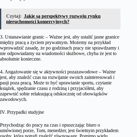
Czytaj:
Jakie są perspektywy rozwoju rynku
nieruchomości komercyjnych?
3. Ustanawianie granic – Ważne jest, aby ustalić jasne granice
między pracą a życiem prywatnym. Możemy na przykład
wprowadzić zasadę, że po godzinach pracy nie sprawdzamy i
nie odpowiadamy na wiadomości służbowe, chyba że jest to
absolutnie konieczne.
4. Angażowanie się w aktywności pozazawodowe – Ważne
jest, aby znaleźć czas na rozwijanie swoich zainteresowań i
pasji poza pracą. Może to być uprawianie sportu, czytanie
książek, spędzanie czasu z rodziną i przyjaciółmi, aby
zapewnić sobie relaksującą odskocznię od obowiązków
zawodowych.
IV. Przypadki studyjne
Przychodząc do pracy na czas i opuszczając biuro o
umówionej porze, Tom, menedżer, jest świetnym przykładem
osoby, która potrafi znaleźć równowagę. Pomimo wielu