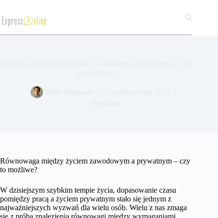
Przejdź
do
treści
Równowaga między życiem zawodowym a prywatnym – czy
to możliwe?
​Piotr Majewski
11 października 2024
Pozostałe
Równowaga między życiem zawodowym a prywatnym – czy
to możliwe?
W dzisiejszym szybkim tempie życia, dopasowanie czasu
pomiędzy pracą a życiem prywatnym stało się jednym z
najważniejszych wyzwań dla wielu osób. Wielu z nas zmaga
się z próbą znalezienia równowagi między wymaganiami