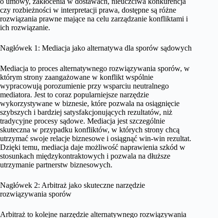
o umowy, zakłócenia w dostawach, nieuczciwa konkurencja
czy rozbieżności w interpretacji prawa, dostępne są różne
rozwiązania prawne mające na celu zarządzanie konfliktami i
ich rozwiązanie.
Nagłówek 1: Mediacja jako alternatywa dla sporów sądowych
Mediacja to proces alternatywnego rozwiązywania sporów, w
którym strony zaangażowane w konflikt wspólnie
wypracowują porozumienie przy wsparciu neutralnego
mediatora. Jest to coraz popularniejsze narzędzie
wykorzystywane w biznesie, które pozwala na osiągnięcie
szybszych i bardziej satysfakcjonujących rezultatów, niż
tradycyjne procesy sądowe. Mediacja jest szczególnie
skuteczna w przypadku konfliktów, w których strony chcą
utrzymać swoje relacje biznesowe i osiągnąć win-win rezultat.
Dzięki temu, mediacja daje możliwość naprawienia szkód w
stosunkach międzykontraktowych i pozwala na dłuższe
utrzymanie partnerstw biznesowych.
Nagłówek 2: Arbitraż jako skuteczne narzędzie
rozwiązywania sporów
Arbitraż to kolejne narzędzie alternatywnego rozwiązywania