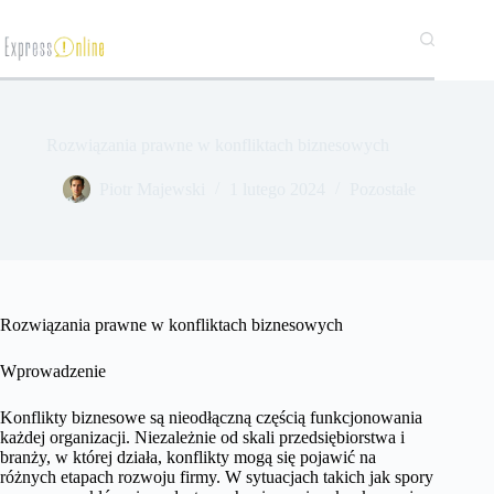
Przejdź
do
treści
Rozwiązania prawne w konfliktach biznesowych
​Piotr Majewski
1 lutego 2024
Pozostałe
Rozwiązania prawne w konfliktach biznesowych
Wprowadzenie
Konflikty biznesowe są nieodłączną częścią funkcjonowania
każdej organizacji. Niezależnie od skali przedsiębiorstwa i
branży, w której działa, konflikty mogą się pojawić na
różnych etapach rozwoju firmy. W sytuacjach takich jak spory