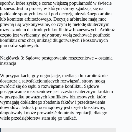
sporów, które zyskuje coraz większą popularność w świecie
biznesu. Jest to proces, w którym strony zgadzają się na
poddanie spornych kwestii pod decyzję niezależnego arbitra
lub komitetu arbitrażowego. Decyzje arbitralne mają moc
prawną i są wykonywalne, co czyni tę metodę skutecznym
rozwiązaniem dla trudnych konfliktów biznesowych. Arbitraż
często jest wybierany, gdy strony wolą zachować poufność
konfliktu oraz chcą uniknąć długotrwałych i kosztownych
procesów sądowych.
Nagłówek 3: Sądowe postępowanie roszczeniowe – ostatnia
instancja
W przypadkach, gdy negocjacje, mediacja lub arbitraż nie
dostarczają satysfakcjonujących rozwiązań, strony mogą
zwrócić się do sądu o rozwiązanie konfliktu. Sądowe
postępowanie roszczeniowe jest często ostatecznym krokiem
w przypadku poważnych konfliktów biznesowych, które
wymagają dokładnego zbadania faktów i przedstawienia
dowodów. Jednak proces sądowy jest często kosztowny,
długotrwały i może prowadzić do utraty reputacji, dlatego
wiele przedsiębiorstw stara się go unikać.