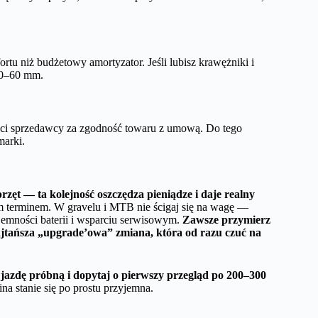
tu niż budżetowy amortyzator. Jeśli lubisz krawężniki i
40–60 mm.
ści sprzedawcy za zgodność towaru z umową. Do tego
marki.
rzęt — ta kolejność oszczędza pieniądze i daje realny
im terminem. W gravelu i MTB nie ścigaj się na wagę —
jemności baterii i wsparciu serwisowym.
Zawsze przymierz
ajtańsza „upgrade’owa” zmiana, która od razu czuć na
b jazdę próbną i dopytaj o pierwszy przegląd po 200–300
na stanie się po prostu przyjemna.