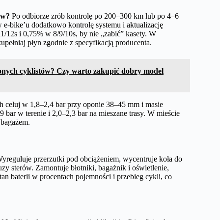
aw?
Po odbiorze zrób kontrolę po 200–300 km lub po 4–6
 e-bike’u dodatkowo kontrolę systemu i aktualizację
12s i 0,75% w 8/9/10s, by nie „zabić” kasety. W
pełniaj płyn zgodnie z specyfikacją producenta.
onych cyklistów? Czy warto zakupić dobry model
 celuj w 1,8–2,4 bar przy oponie 38–45 mm i masie
bar w terenie i 2,0–2,3 bar na mieszane trasy. W mieście
a bagażem.
yreguluje przerzutki pod obciążeniem, wycentruje koła do
uzy sterów. Zamontuje błotniki, bagażnik i oświetlenie,
n baterii w procentach pojemności i przebieg cykli, co