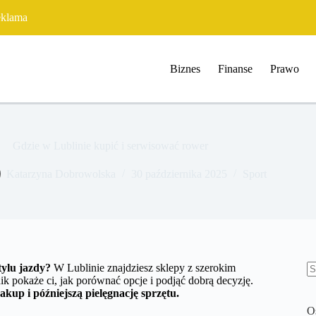
klama
Biznes
Finanse
Prawo
Gdzie w Lublinie kupić i serwisować rower
Katarzyna Dobrowolska
30 października 2025
Sport
tylu jazdy?
W Lublinie znajdziesz sklepy z szerokim
 pokaże ci, jak porównać opcje i podjąć dobrą decyzję.
B
akup i późniejszą pielęgnację sprzętu.
w
O