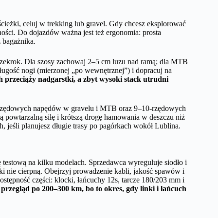
 ścieżki, celuj w trekking lub gravel. Gdy chcesz eksplorować
ności. Do dojazdów ważna jest też ergonomia: prosta
 bagażnika.
rzekrok. Dla szosy zachowaj 2–5 cm luzu nad ramą; dla MTB
ugość nogi (mierzonej „po wewnętrznej”) i dopracuj na
h przeciąży nadgarstki, a zbyt wysoki stack utrudni
-rzędowych napędów w gravelu i MTB oraz 9–10-rzędowych
ą powtarzalną siłę i krótszą drogę hamowania w deszczu niż
jeśli planujesz długie trasy po pagórkach wokół Lublina.
 testową na kilku modelach. Sprzedawca wyreguluje siodło i
tki nie cierpną. Obejrzyj prowadzenie kabli, jakość spawów i
tępność części: klocki, łańcuchy 12s, tarcze 180/203 mm i
przegląd po 200–300 km, bo to okres, gdy linki i łańcuch