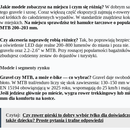
Jakie modele zobaczysz na miejscu i czym się różnią?
W dobrym sal
tego gravele i szosę. Coraz większą część ekspozycji zajmują e-rowe
od krótkich do całodziennych wypadów. W standardzie znajdziesz koł
w miejskich.
Na miejscu sprawdzisz też hamulce tarczowe o popula
MTB 200–203 mm.
Czy akcesoria naprawdę robią różnicę?
Tak, bo poprawiają bezpiec
a oświetlenie LED daje realne 200–800 lumenów do miasta i poza ni
gravelu oraz 2.2–2.6” w MTB. Przy rosnącej popularności bagażnik
zbudujesz codzienny zestaw do dojazdów i turystyki.
Modele i segmenty rynku
Gravel czy MTB, a może e-bike — co wybrać?
Gravel daje swobodę 
błoto. W MTB trail/enduro liczy się skok zawieszenia: 130–150 mm 
EN 15194 obowiązującą w 2025 roku, wspomagają do 25 km/h i mają n
Jeśli jedziesz głównie po mieście, wygra rower trekkingowy lub m
mm dla komfortu na kostce.
Czytaj:
Czy rower górski to dobry wybór tylko dla doświadcz
także dziecku? Proste pytania i trafne odpowiedzi