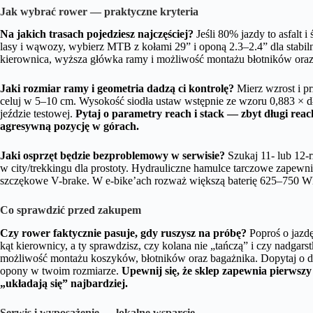
Jak wybrać rower — praktyczne kryteria
Na jakich trasach pojedziesz najczęściej?
Jeśli 80% jazdy to asfalt i
lasy i wąwozy, wybierz MTB z kołami 29” i oponą 2.3–2.4” dla stabil
kierownica, wyższa główka ramy i możliwość montażu błotników oraz
Jaki rozmiar ramy i geometria dadzą ci kontrolę?
Mierz wzrost i p
celuj w 5–10 cm. Wysokość siodła ustaw wstępnie ze wzoru 0,883 × dł
jeździe testowej.
Pytaj o parametry reach i stack — zbyt długi reac
agresywną pozycję w górach.
Jaki osprzęt będzie bezproblemowy w serwisie?
Szukaj 11- lub 12
w city/trekkingu dla prostoty. Hydrauliczne hamulce tarczowe zapewni
szczękowe V-brake. W e-bike’ach rozważ większą baterię 625–750 Wh, 
Co sprawdzić przed zakupem
Czy rower faktycznie pasuje, gdy ruszysz na próbę?
Poproś o jazdę
kąt kierownicy, a ty sprawdzisz, czy kolana nie „tańczą” i czy nadgars
możliwość montażu koszyków, błotników oraz bagażnika. Dopytaj o dos
opony w twoim rozmiarze.
Upewnij się, że sklep zapewnia pierwszy 
„układają się” najbardziej.
Serwis i wyposażenie — lokalne wsparcie