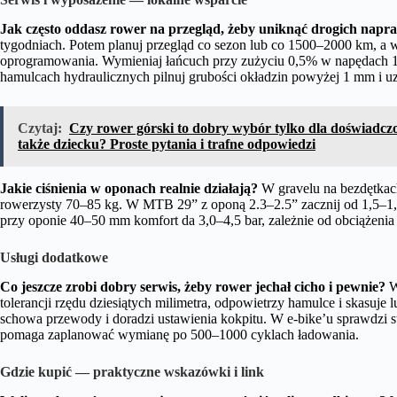
Jak często oddasz rower na przegląd, żeby uniknąć drogich napr
tygodniach. Potem planuj przegląd co sezon lub co 1500–2000 km, a w
oprogramowania. Wymieniaj łańcuch przy zużyciu 0,5% w napędach 11/
hamulcach hydraulicznych pilnuj grubości okładzin powyżej 1 mm i uzu
Czytaj:
Czy rower górski to dobry wybór tylko dla doświadcz
także dziecku? Proste pytania i trafne odpowiedzi
Jakie ciśnienia w oponach realnie działają?
W gravelu na bezdętkach
rowerzysty 70–85 kg. W MTB 29” z oponą 2.3–2.5” zacznij od 1,5–1,9 
przy oponie 40–50 mm komfort da 3,0–4,5 bar, zależnie od obciążeni
Usługi dodatkowe
Co jeszcze zrobi dobry serwis, żeby rower jechał cicho i pewnie?
W
tolerancji rzędu dziesiątych milimetra, odpowietrzy hamulce i skasuje l
schowa przewody i doradzi ustawienia kokpitu. W e-bike’u sprawdzi sta
pomaga zaplanować wymianę po 500–1000 cyklach ładowania.
Gdzie kupić — praktyczne wskazówki i link