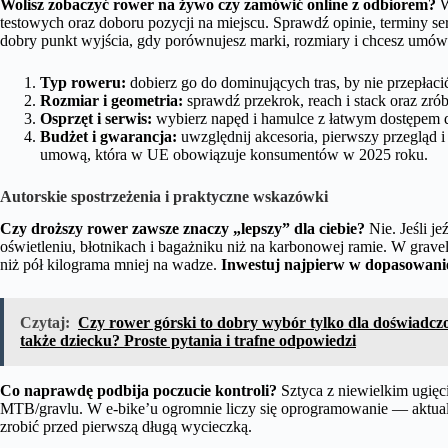
Wolisz zobaczyć rower na żywo czy zamówić online z odbiorem?
W
testowych oraz doboru pozycji na miejscu. Sprawdź opinie, terminy ser
dobry punkt wyjścia, gdy porównujesz marki, rozmiary i chcesz umówi
Typ roweru:
dobierz go do dominujących tras, by nie przepłacić
Rozmiar i geometria:
sprawdź przekrok, reach i stack oraz zrób
Osprzęt i serwis:
wybierz napęd i hamulce z łatwym dostępem d
Budżet i gwarancja:
uwzględnij akcesoria, pierwszy przegląd 
umową, która w UE obowiązuje konsumentów w 2025 roku.
Autorskie spostrzeżenia i praktyczne wskazówki
Czy droższy rower zawsze znaczy „lepszy” dla ciebie?
Nie. Jeśli j
oświetleniu, błotnikach i bagażniku niż na karbonowej ramie. W grav
niż pół kilograma mniej na wadze.
Inwestuj najpierw w dopasowanie
Czytaj:
Czy rower górski to dobry wybór tylko dla doświadcz
także dziecku? Proste pytania i trafne odpowiedzi
Co naprawdę podbija poczucie kontroli?
Sztyca z niewielkim ugięc
MTB/gravlu. W e-bike’u ogromnie liczy się oprogramowanie — aktuali
zrobić przed pierwszą długą wycieczką.