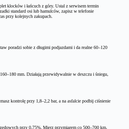
t klocków i łańcuch z góry. Ustal z serwisem termin
zadki standard osi lub hamulców, zapisz w telefonie
czas przy kolejnych zakupach.
aw poradzi sobie z długimi podjazdami i da realne 60–120
ą 160–180 mm. Działają przewidywalnie w deszczu i śniegu,
sz kontrolę przy 1,8–2,2 bar, a na asfalcie podbij ciśnienie
rzędowych przy 0,75%. Mierz przymiarem co 500–700 km,