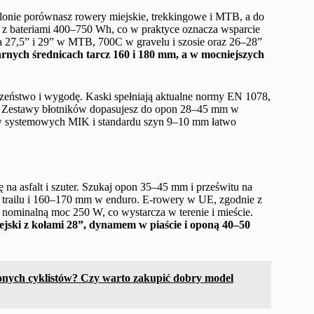
onie porównasz rowery miejskie, trekkingowe i MTB, a do
ry z bateriami 400–750 Wh, co w praktyce oznacza wsparcie
a 27,5” i 29” w MTB, 700C w gravelu i szosie oraz 26–28”
rnych średnicach tarcz 160 i 180 mm, a w mocniejszych
zeństwo i wygodę. Kaski spełniają aktualne normy EN 1078,
e. Zestawy błotników dopasujesz do opon 28–45 mm w
ów systemowych MIK i standardu szyn 9–10 mm łatwo
na asfalt i szuter. Szukaj opon 35–45 mm i prześwitu na
w trailu i 160–170 mm w enduro. E-rowery w UE, zgodnie z
ominalną moc 250 W, co wystarcza w terenie i mieście.
iejski z kołami 28”, dynamem w piaście i oponą 40–50
onych cyklistów? Czy warto zakupić dobry model