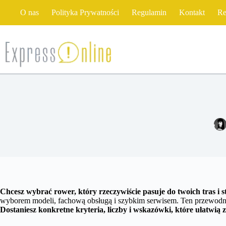
Przejdź
O nas
Polityka Prywatności
Regulamin
Kontakt
Re
do
treści
Chcesz wybrać rower, który rzeczywiście pasuje do twoich tras i s
wyborem modeli, fachową obsługą i szybkim serwisem. Ten przewodnik
Dostaniesz konkretne kryteria, liczby i wskazówki, które ułatwią z