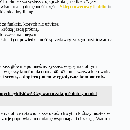
 Lublinie skorzystasz z opcji „kliknij i odbierz”, jazd
wisu i realną dostępność części.
Sklep rowerowy Lublin
to
ć dokładny fitting.
 za funkcje, których nie użyjesz.
 krótką jazdę próbną.
o części na miejscu.
i 2-letnią odpowiedzialność sprzedawcy za zgodność towaru z
eździsz głównie po mieście, zyskasz więcej na dobrym
elu większy komfort da opona 40–45 mm i szersza kierownica
 i serwis, a dopiero potem w egzotyczne komponenty.
onych cyklistów? Czy warto zakupić dobry model
iem, dobrze ustawiona szerokość chwytu i krótszy mostek w
zacje poprawiają modulację wspomagania i zasięg. Warto je