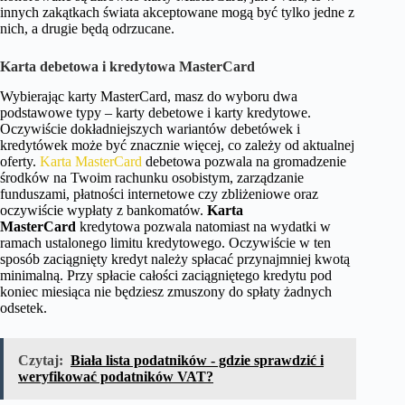
innych zakątkach świata akceptowane mogą być tylko jedne z
nich, a drugie będą odrzucane.
Karta debetowa i kredytowa MasterCard
Wybierając karty MasterCard, masz do wyboru dwa
podstawowe typy – karty debetowe i karty kredytowe.
Oczywiście dokładniejszych wariantów debetówek i
kredytówek może być znacznie więcej, co zależy od aktualnej
oferty.
Karta MasterCard
debetowa pozwala na gromadzenie
środków na Twoim rachunku osobistym, zarządzanie
funduszami, płatności internetowe czy zbliżeniowe oraz
oczywiście wypłaty z bankomatów.
Karta
MasterCard
kredytowa pozwala natomiast na wydatki w
ramach ustalonego limitu kredytowego. Oczywiście w ten
sposób zaciągnięty kredyt należy spłacać przynajmniej kwotą
minimalną. Przy spłacie całości zaciągniętego kredytu pod
koniec miesiąca nie będziesz zmuszony do spłaty żadnych
odsetek.
Czytaj:
Biała lista podatników - gdzie sprawdzić i
weryfikować podatników VAT?