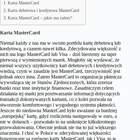
Karta MasterCard
Karta debetowa i kredytowa MasterCard
Karta MasterCard – jakie ma zalety?
Karta MasterCard
Niemal każdy z nas ma w swoim portfelu kartę debetową lub
kredytową, a czasem nawet kilka. Zdecydowana większość z
nich ma logo MasterCard lub Visa – dziś bierzemy na tapet
pierwszą z wymienionych marek. Mogłoby się wydawać, że
niemal wszyscy użytkownicy kart debetowych i kredytowych
wiedzą, czym w zasadzie jest MasterCard, rzeczywistość jest
jednak nieco inna. Zatem MasterCard to organizacja płatnicza
wywodząca się ze Stanów Zjednoczonych, która zrzesza
banki oraz inne instytucje finansowe. Zasadniczym celem
działania tej marki jest przetwarzanie informacji dotyczących
transakcji dokonywanych kartami, co z kolei pozwala na
stworzenie komfortowego i wygodnego systemu płatności.
Jeszcze do niedawna MasterCard było uważane za bardziej
„europejską” kartę, gdyż rozliczenia następowały w euro, a
nie w dolarach – pozwalało to na uniknięcie kilkukrotnego
przewalutowania. Obecnie jednak nie ma to już większego
znaczenia. I choć w Polsce w zdecydowanej większości
honorowane są zarówno karty MasterCard, jak i Visa, to w