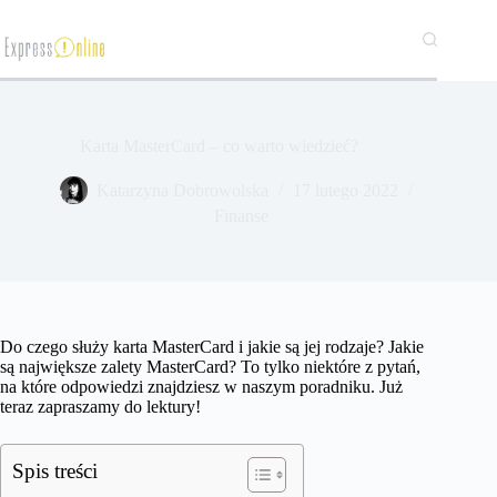
Przejdź
do
treści
Karta MasterCard – co warto wiedzieć?
Katarzyna Dobrowolska
17 lutego 2022
Finanse
Do czego służy karta MasterCard i jakie są jej rodzaje? Jakie
są największe zalety MasterCard? To tylko niektóre z pytań,
na które odpowiedzi znajdziesz w naszym poradniku. Już
teraz zapraszamy do lektury!
Spis treści