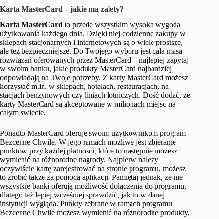
Karta MasterCard – jakie ma zalety?
Karta MasterCard
to przede wszystkim wysoka wygoda
użytkowania każdego dnia. Dzięki niej codzienne zakupy w
sklepach stacjonarnych i internetowych są o wiele prostsze,
ale też bezpieczniejsze. Do Twojego wyboru jest cała masa
rozwiązań oferowanych przez MasterCard – najlepiej zapytaj
w swoim banku, jakie produkty MasterCard najbardziej
odpowiadają na Twoje potrzeby. Z karty MasterCard możesz
korzystać m.in. w sklepach, hotelach, restauracjach, na
stacjach benzynowych czy liniach lotniczych. Dość dodać, że
karty MasterCard są akceptowane w milionach miejsc na
całym świecie.
Ponadto MasterCard oferuje swoim użytkownikom program
Bezcenne Chwile. W jego ramach możliwe jest zbieranie
punktów przy każdej płatności, które to następnie możesz
wymienić na różnorodne nagrody. Najpierw należy
oczywiście kartę zarejestrować na stronie programu, możesz
to zrobić także za pomocą aplikacji. Pamiętaj jednak, że nie
wszystkie banki oferują możliwość dołączenia do programu,
dlatego też lepiej wcześniej sprawdzić, jak to w danej
instytucji wygląda. Punkty zebrane w ramach programu
Bezcenne Chwile możesz wymienić na różnorodne produkty,