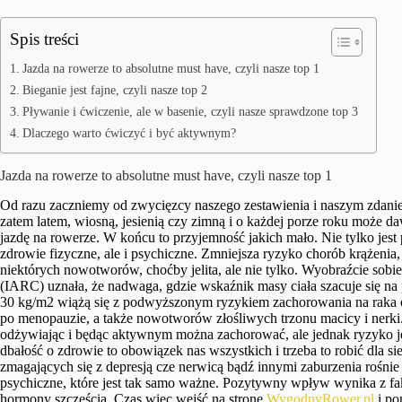
Spis treści
Jazda na rowerze to absolutne must have, czyli nasze top 1
Bieganie jest fajne, czyli nasze top 2
Pływanie i ćwiczenie, ale w basenie, czyli nasze sprawdzone top 3
Dlaczego warto ćwiczyć i być aktywnym?
Jazda na rowerze to absolutne must have, czyli nasze top 1
Od razu zaczniemy od zwycięzcy naszego zestawienia i naszym zdanie
zatem latem, wiosną, jesienią czy zimną i o każdej porze roku może d
jazdę na rowerze. W końcu to przyjemność jakich mało. Nie tylko jest
zdrowie fizyczne, ale i psychiczne. Zmniejsza ryzyko chorób krążenia, 
niektórych nowotworów, choćby jelita, ale nie tylko. Wyobraźcie so
(IARC) uznała, że nadwaga, gdzie wskaźnik masy ciała szacuje się n
30 kg/m2 wiążą się z podwyższonym ryzykiem zachorowania na raka okr
po menopauzie, a także nowotworów złośliwych trzonu macicy i nerki.
odżywiając i będąc aktywnym można zachorować, ale jednak ryzyko jest 
dbałość o zdrowie to obowiązek nas wszystkich i trzeba to robić dla si
zmagających się z depresją cze nerwicą bądź innymi zaburzenia rośnie
psychiczne, które jest tak samo ważne. Pozytywny wpływ wynika z fakt
hormony szczęścia. Czas więc wejść na stronę
WygodnyRower.pl
i po