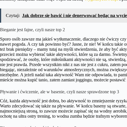
Czytaj:
Jak dobrze się bawić i nie denerwować będąc na wycie
Bieganie jest fajne, czyli nasze top 2
Sporo osób zawsze ma jakieś wytłumaczenie, dlaczego nie ćwiczy czy 
nawet pogoda. A czy tak powinno być? Jasne, że nie! W końcu takie 
też brak pieniędzy – mamy tutaj na myśli stwierdzenia, że aby być akt
przecież można wybierać takie aktywności, które są za darmo. Świetn
spodziewać, że osoby, które miłośnikami aktywności nie są, stwierdzą, ż
nie jest prawda. Przede wszystkim nikt z nas nie jest z cukru, zatem 
biegając, niezależnie od warunków atmosferycznych, można zwiększyć
niezbędne. A jeżeli nadal taka aktywność Wam nie odpowiada, to pam
mieście można kupić tanio, zatem zamiast joggingu, możecie postawi
Pływanie i ćwiczenie, ale w basenie, czyli nasze sprawdzone top 3
Cóż, każda aktywność jest dobra, bo aktywność to zmniejszenie ryzyk
Warto zdecydować się także na pływanie. W końcu baseny są otwarte, a
najmocniejszą stroną, to zawsze możecie zapisać się na wodny aerobik
ochotę na ultra ostry trening, to wodna zumba będzie trafnym wybore