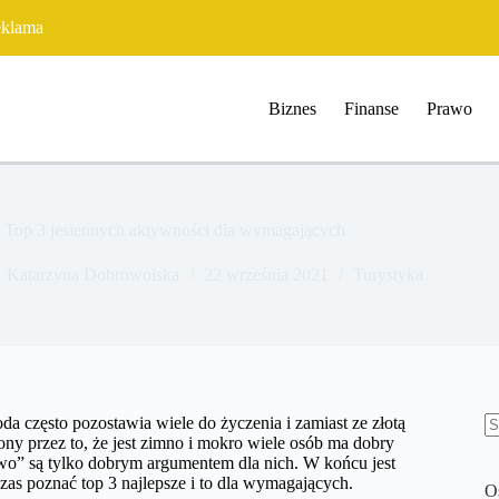
klama
Biznes
Finanse
Prawo
Top 3 jesiennych aktywności dla wymagających
Katarzyna Dobrowolska
22 września 2021
Turystyka
oda często pozostawia wiele do życzenia i zamiast ze złotą
rony przez to, że jest zimno i mokro wiele osób ma dobry
B
owo” są tylko dobrym argumentem dla nich. W końcu jest
w
zas poznać top 3 najlepsze i to dla wymagających.
O