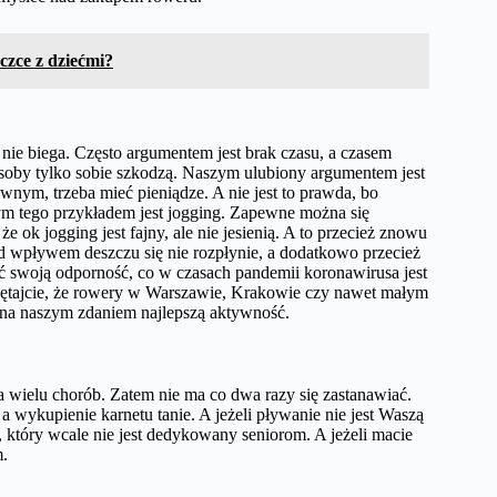
czce z dziećmi?
nie biega. Często argumentem jest brak czasu, a czasem
osoby tylko sobie szkodzą. Naszym ulubiony argumentem jest
ywnym, trzeba mieć pieniądze. A nie jest to prawda, bo
ym tego przykładem jest jogging. Zapewne można się
e ok jogging jest fajny, ale nie jesienią. A to przecież znowu
pod wpływem deszczu się nie rozpłynie, a dodatkowo przecież
 swoją odporność, co w czasach pandemii koronawirusa jest
iętajcie, że rowery w Warszawie, Krakowie czy nawet małym
ć na naszym zdaniem najlepszą aktywność.
a wielu chorób. Zatem nie ma co dwa razy się zastanawiać.
 wykupienie karnetu tanie. A jeżeli pływanie nie jest Waszą
, który wcale nie jest dedykowany seniorom. A jeżeli macie
m.