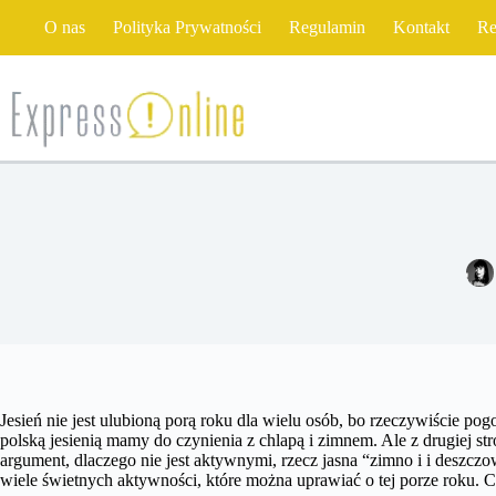
Przejdź
O nas
Polityka Prywatności
Regulamin
Kontakt
Re
do
treści
Jesień nie jest ulubioną porą roku dla wielu osób, bo rzeczywiście pog
polską jesienią mamy do czynienia z chlapą i zimnem. Ale z drugiej st
argument, dlaczego nie jest aktywnymi, rzecz jasna “zimno i i deszcz
wiele świetnych aktywności, które można uprawiać o tej porze roku. C