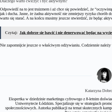
Dlaczego warto ćwiczyć i być aktywnym?
Odpowiedź na to jest truizmem i aż chce się powiedzieć, że “oczywist
jak i ducha. Jasne, że żadna aktywność nie zmniejszy ryzyka chorób do 
warto się starać. A na końcu musimy jeszcze stwierdzić, że będąc a
Czytaj:
Jak dobrze się bawić i nie denerwować będąc na wycie
Nie zapomnijcie jeszcze o właściwym odżywianiu. Codziennie należy ta
Katarzyna Dobr
Ekspertka w dziedzinie marketingu cyfrowego z 8-letnim doświa
Uniwersytecie Łódzkim. Specjalizuje się w strategiach pr
społecznościowych. Autorka publikacji na temat skutecznych kamp