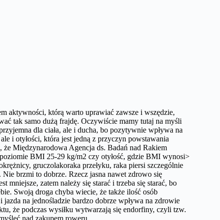
m aktywności, którą warto uprawiać zawsze i wszędzie,
awać tak samo dużą frajdę. Oczywiście mamy tutaj na myśli
 przyjemna dla ciała, ale i ducha, bo pozytywnie wpływa na
ale i otyłości, która jest jedną z przyczyn powstawania
bie, że Międzynarodowa Agencja ds. Badań nad Rakiem
a poziomie BMI 25-29 kg/m2 czy otyłość, gdzie BMI wynosi>
ężnicy, gruczolakoraka przełyku, raka piersi szczególnie
 Nie brzmi to dobrze. Rzecz jasna nawet zdrowo się
mniejsze, zatem należy się starać i trzeba się starać, bo
ebie. Swoją droga chyba wiecie, że także ilość osób
 i jazda na jednośladzie bardzo dobrze wpływa na zdrowie
u, że podczas wysiłku wytwarzają się endorfiny, czyli tzw.
myśleć nad zakupem roweru.