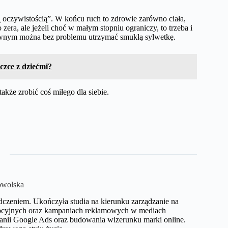
ą oczywistością”. W końcu ruch to zdrowie zarówno ciała,
zera, ale jeżeli choć w małym stopniu ograniczy, to trzeba i
ktywnym można bez problemu utrzymać smukłą sylwetkę.
czce z dziećmi?
kże zrobić coś miłego dla siebie.
owolska
dczeniem. Ukończyła studia na kierunku zarządzanie na
omocyjnych oraz kampaniach reklamowych w mediach
anii Google Ads oraz budowania wizerunku marki online.