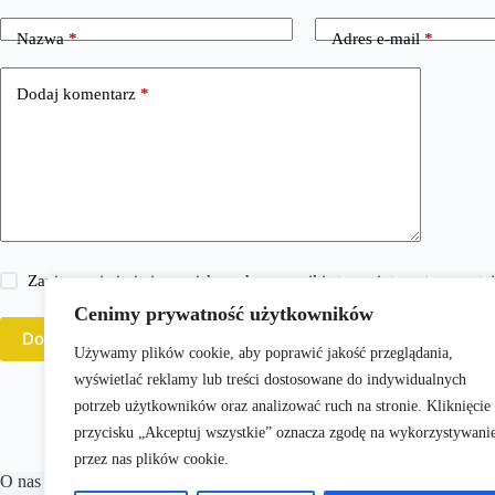
Nazwa
*
Adres e-mail
*
Dodaj komentarz
*
Zapisz moje imię i nazwisko, adres e-mail i stronę internetową w 
Cenimy prywatność użytkowników
Dodaj komentarz
Używamy plików cookie, aby poprawić jakość przeglądania,
wyświetlać reklamy lub treści dostosowane do indywidualnych
potrzeb użytkowników oraz analizować ruch na stronie. Kliknięcie
przycisku „Akceptuj wszystkie” oznacza zgodę na wykorzystywani
przez nas plików cookie.
O nas