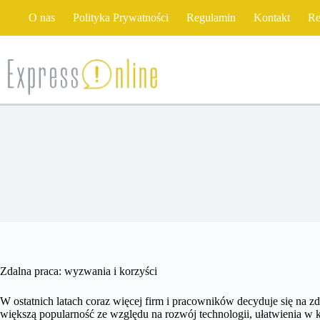
Przejdź
O nas
Polityka Prywatności
Regulamin
Kontakt
Re
do
treści
Zdalna praca: wyzwania i korzyści
W ostatnich latach coraz więcej firm i pracowników decyduje się na z
większą popularność ze względu na rozwój technologii, ułatwienia w 