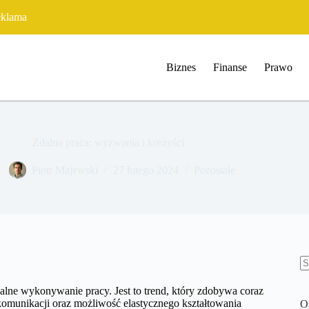
klama
Biznes
Finanse
Prawo
Zdalna praca: wyzwania i korzyści
​Piotr Majewski
27 lutego 2024
Pozostałe
B
w
dalne wykonywanie pracy. Jest to trend, który zdobywa coraz
komunikacji oraz możliwość elastycznego kształtowania
O