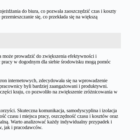
ojeżdżania do biura, co pozwala zaoszczędzić czas i koszty
przemieszczanie się, co przekłada się na większą
a może prowadzić do zwiększenia efektywności i
ć pracy w dogodnym dla siebie środowisku mogą pomóc
stron internetowych, zdecydowała się na wprowadzenie
 pracownicy byli bardziej zaangażowani i produktywni.
 części kraju, co pozwoliło na zwiększenie zróżnicowania w
orzyści. Skuteczna komunikacja, samodyscyplina i izolacja
ść czasu i miejsca pracy, oszczędność czasu i kosztów oraz
dalną. Warto analizować każdy indywidualny przypadek i
w, jak i pracodawców.