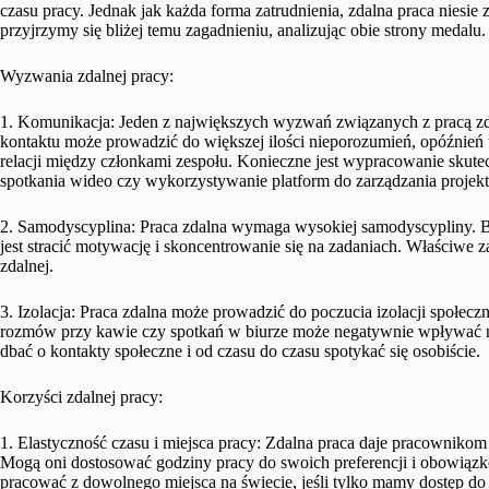
czasu pracy. Jednak jak każda forma zatrudnienia, zdalna praca niesie
przyjrzymy się bliżej temu zagadnieniu, analizując obie strony medalu.
Wyzwania zdalnej pracy:
1. Komunikacja: Jeden z największych wyzwań związanych z pracą zd
kontaktu może prowadzić do większej ilości nieporozumień, opóźnień
relacji między członkami zespołu. Konieczne jest wypracowanie skutec
spotkania wideo czy wykorzystywanie platform do zarządzania projek
2. Samodyscyplina: Praca zdalna wymaga wysokiej samodyscypliny. B
jest stracić motywację i skoncentrowanie się na zadaniach. Właściwe 
zdalnej.
3. Izolacja: Praca zdalna może prowadzić do poczucia izolacji społeczn
rozmów przy kawie czy spotkań w biurze może negatywnie wpływać n
dbać o kontakty społeczne i od czasu do czasu spotykać się osobiście.
Korzyści zdalnej pracy:
1. Elastyczność czasu i miejsca pracy: Zdalna praca daje pracowniko
Mogą oni dostosować godziny pracy do swoich preferencji i obowiązk
pracować z dowolnego miejsca na świecie, jeśli tylko mamy dostęp do 