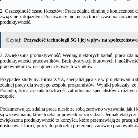
2. Oszczędność czasu i kosztów: Praca zdalna eliminuje konieczność d
związane z dojazdem. Pracownicy nie muszą tracić czasu na codzienne 
produktywność.
Czytaj:
Przyszłość technologii 5G i jej wpływ na społeczeństwo
3. Zwiększona produktywność: Według niektórych badań, praca zdaln
produktywności pracowników. Brak dystrykcji biurowych i możliwoś
pracownikom w osiągnięciu lepszych wyników.
Przypadek studyjny: Firma XYZ, specjalizująca się w projektowaniu 
zdalnej pracy dla swojego zespołu programistów. Wyniki pokazały, że
Ponadto, firma zyskała możliwość zatrudniania specjalistów z różnych
zespole.
Podsumowując, zdalna praca niesie ze sobą zarówno wyzwania, jak i k
są wyzwaniami, które trzeba odpowiednio zarządzać. Jednak elastyczno
zwiększona produktywność to korzyści, które przemawiają za pracą z
dostosować formę pracy do potrzeb i preferencji zarówno pracownikó