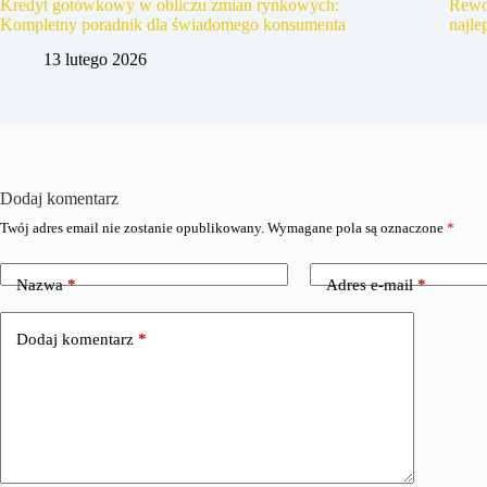
Kredyt gotówkowy w obliczu zmian rynkowych:
Rewo
Kompletny poradnik dla świadomego konsumenta
najle
13 lutego 2026
Dodaj komentarz
Twój adres email nie zostanie opublikowany.
Wymagane pola są oznaczone
*
Nazwa
*
Adres e-mail
*
Dodaj komentarz
*