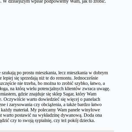
o. W dzisiejszym wpisie podpowiemy Wam, jak to zrobić.
 szukają po prostu mieszkania, lecz mieszkania w dobrym
lepiej się sprzedają niż te do remontu. Jednocześnie
częście nie trzeba, bo można to zrobić szybko, łatwo, a
oga, na którą wielu potencjalnych klientów zwraca uwagę.
 miastem, gdzie znajduje się sklep Sagar, który Wam
e. Oczywiście warto dowiedzieć się więcej o panelach
e i zarysowania czy obciążenia, a także bardzo łatwo
ować każdy materiał. My polecamy Wam panele winylowe
ast warto postawić na wykładzinę dywanową. Doda ona
zić czy to swoją sypialnię, czy też pokój dziecka.