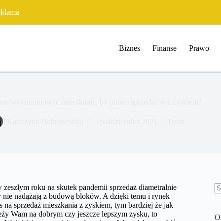
klama
Biznes
Finanse
Prawo
anio wyremontować mieszkanie, by potem sprzedać je z zyskiem?
Katarzyna Dobrowolska
2 października 2021
Dom
w zeszłym roku na skutek pandemii sprzedaż diametralnie
rzy nie nadążają z budową bloków. A dzięki temu i rynek
B
s na sprzedaż mieszkania z zyskiem, tym bardziej że jak
w
eży Wam na dobrym czy jeszcze lepszym zysku, to
O