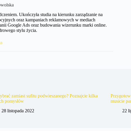
owolska
dczeniem. Ukończyła studia na kierunku zarządzanie na
omocyjnych oraz kampaniach reklamowych w mediach
anii Google Ads oraz budowania wizerunku marki online.
zdrowego stylu życia.
43
brać zamiast sufitu podwieszanego? Poznajcie kilka
Przygotowa
ych pomysłów
musicie pa
28 listopada 2022
22 l