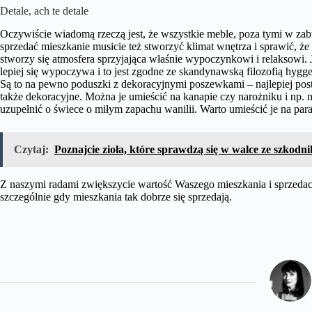
Detale, ach te detale
Oczywiście wiadomą rzeczą jest, że wszystkie meble, poza tymi w zabu
sprzedać mieszkanie musicie też stworzyć klimat wnętrza i sprawić, że 
stworzy się atmosfera sprzyjająca właśnie wypoczynkowi i relaksowi.
lepiej się wypoczywa i to jest zgodne ze skandynawską filozofią hygge
Są to na pewno poduszki z dekoracyjnymi poszewkami – najlepiej posta
także dekoracyjne. Można je umieścić na kanapie czy narożniku i np. na
uzupełnić o świece o miłym zapachu wanilii. Warto umieścić je na para
Czytaj:
Poznajcie zioła, które sprawdzą się w walce ze szkod
Z naszymi radami zwiększycie wartość Waszego mieszkania i sprzedaci
szczególnie gdy mieszkania tak dobrze się sprzedają.