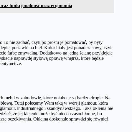
i oraz funkcjonalność oraz ergonomia
i o nie zadbać, czyli po prostu je pomalować, by były
epiej postawić na biel. Kolor biały jest ponadczasowy, czyli
zcie farbę zmywalną. Dodatkowo na jedną ścianę przyklejcie
 zyskacie naprawdę stylową oprawę wnętrza, które będzie
entymetrze.
ch mebli w zabudowie, które notabene są bardzo drogie. Na
 meblową. Tutaj polecamy Wam taką w wersji glamour, która
 glamour, industrialnego i skandynawskiego. Taka okleina nie
edzieć, że jej klejenie może być nieco czasochłonne, bo
 Wasze oczekiwania. Okleina doskonale sprawdzi się również