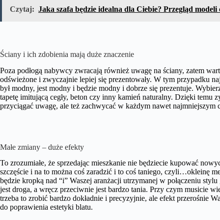
Czytaj:
Jaka szafa będzie idealna dla Ciebie? Przegląd model
Ściany i ich zdobienia mają duże znaczenie
Poza podłogą nabywcy zwracają również uwagę na ściany, zatem warto 
odświeżone i zwyczajnie lepiej się prezentowały. W tym przypadku najl
był modny, jest modny i będzie modny i dobrze się prezentuje. Wybier
tapetę imitującą cegły, beton czy inny kamień naturalny. Dzięki temu
przyciągać uwagę, ale też zachwycać w każdym nawet najmniejszym c
Małe zmiany – duże efekty
To zrozumiałe, że sprzedając mieszkanie nie będziecie kupować nowy
szczęście i na to można coś zaradzić i to coś taniego, czyli…okleinę
będzie kropką nad “i” Waszej aranżacji utrzymanej w połączeniu stylu
jest droga, a wręcz przeciwnie jest bardzo tania. Przy czym musicie wi
trzeba to zrobić bardzo dokładnie i precyzyjnie, ale efekt przerośnie
do poprawienia estetyki blatu.