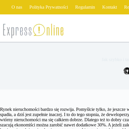
Przejdź
O nas
Polityka Prywatności
Regulamin
Kontakt
Re
do
treści
Jak szybko i t
Rynek nieruchomości bardzo się rozwija. Pomyślcie tylko, że jeszcze 
spadła, a dziś jest zupełnie inaczej. I to do tego stopnia, że dewelope
wtórny nieruchomości ma się całkiem dobrze. Dlatego też to dobry cza
szacują ekonomiści można zarobić nawet dodatkowe 30%. A jeżeli zal