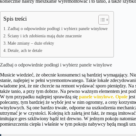
koniecznie należy mieszkanie wyremontować i to tanio, a także szybk
Spis treści
Zadbaj o odpowiednie podłogi i wybierz panele winylowe
Ściany i ich zdobienia mają duże znaczenie
Małe zmiany – duże efekty
Detale, ach te detale
Zadbaj o odpowiednie podłogi i wybierz panele winylowe
Musicie wiedzieć, że obecnie konsumenci są bardziej wymagający. Nie
stanie, najlepiej w pełni wyremontowanego. Takie lokale zdecydowanie 
wiadome jest, że nie chcecie na remont wydawać sporo pieniędzy. Na sz
także tanio, a przy tym dobrze. Na pewno ważnym elementem jest podł
W tym przypadku najlepiej sprawdzą się
panele winylowe. Opole
jest
polecamy, tym bardziej że wybór jest w nim ogromny, a ceny korzystn
winylowych. Są one bardzo trwałe, odporne na uszkodzenia mechaniczn
utrzymać je w czystości. Kolejną ich zaletą jest fakt, że mogą imit
imitujące gres szkliwiony bądź też drewno. W jednym pokoju natomi
pomieszczeniu ciepła i właśnie w tym pokoju nabywcy będą mogli urząd