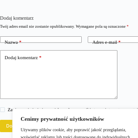
Dodaj komentarz
Twój adres email nie zostanie opublikowany.
Wymagane pola są oznaczone
*
Nazwa
*
Adres e-mail
*
Dodaj komentarz
*
Zapisz moje imię i nazwisko, adres e-mail i stronę internetową w 
Cenimy prywatność użytkowników
Dodaj komentarz
Używamy plików cookie, aby poprawić jakość przeglądania,
wyświetlać reklamy lub treści dostosowane do indywidualnych