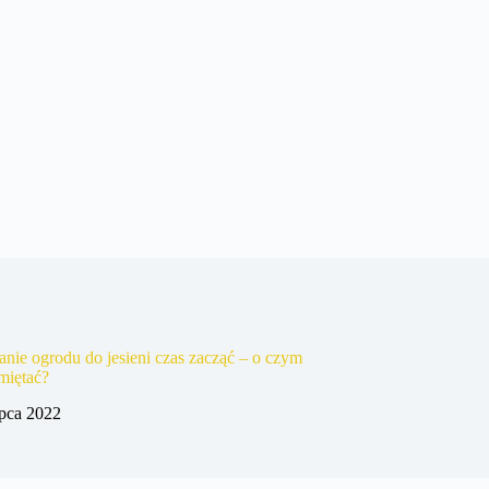
nie ogrodu do jesieni czas zacząć – o czym
miętać?
ipca 2022