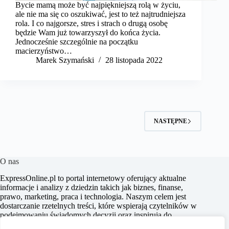
Bycie mamą może być najpiękniejszą rolą w życiu,
ale nie ma się co oszukiwać, jest to też najtrudniejsza
rola. I co najgorsze, stres i strach o drugą osobę
będzie Wam już towarzyszył do końca życia.
Jednocześnie szczególnie na początku
macierzyństwo…
Marek Szymański​
28 listopada 2022
NASTĘPNE
O nas
ExpressOnline.pl to portal internetowy oferujący aktualne
informacje i analizy z dziedzin takich jak biznes, finanse,
prawo, marketing, praca i technologia. Naszym celem jest
dostarczanie rzetelnych treści, które wspierają czytelników w
podejmowaniu świadomych decyzji oraz inspirują do
działania. Dbamy o to, aby nasze artykuły były zrozumiałe i